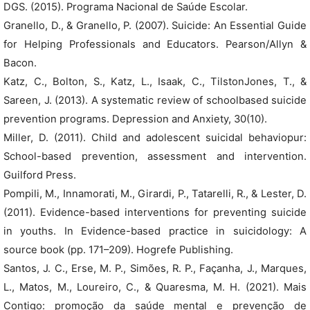
DGS. (2015). Programa Nacional de Saúde Escolar.
Granello, D., & Granello, P. (2007). Suicide: An Essential Guide
for Helping Professionals and Educators. Pearson/Allyn &
Bacon.
Katz, C., Bolton, S., Katz, L., Isaak, C., TilstonJones, T., &
Sareen, J. (2013). A systematic review of schoolbased suicide
prevention programs. Depression and Anxiety, 30(10).
Miller, D. (2011). Child and adolescent suicidal behaviopur:
School-based prevention, assessment and intervention.
Guilford Press.
Pompili, M., Innamorati, M., Girardi, P., Tatarelli, R., & Lester, D.
(2011). Evidence-based interventions for preventing suicide
in youths. In Evidence-based practice in suicidology: A
source book (pp. 171–209). Hogrefe Publishing.
Santos, J. C., Erse, M. P., Simões, R. P., Façanha, J., Marques,
L., Matos, M., Loureiro, C., & Quaresma, M. H. (2021). Mais
Contigo: promoção da saúde mental e prevenção de